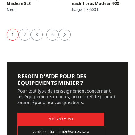
Maclean SL3
reach 1 bras Maclean 928
Neuf
Usagé | 7 600 h
1
2
3
…
6
Suivant
BESOIN D'AIDE POUR DES
ÉQUIPEMENTS MINIER ?
Pour tout type de renseignement concernant
les équipements miniers, notre chef de produit
saura répondre à vos questions.
819 763-5059
ventelocationminier@acces-s.ca