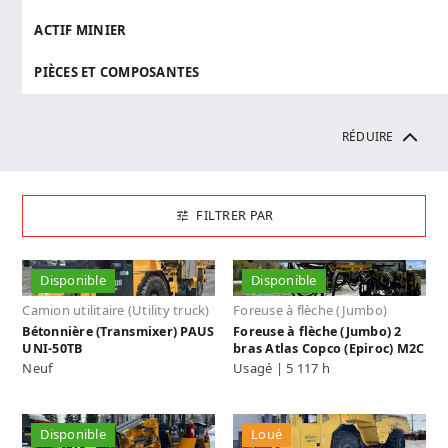
ACTIF MINIER
PIÈCES ET COMPOSANTES
RÉDUIRE
FILTRER PAR
Disponible
Disponible
Camion utilitaire (Utility truck)
Foreuse à flèche (Jumbo)
Bétonnière (Transmixer) PAUS
Foreuse à flèche (Jumbo) 2
UNI-50TB
bras Atlas Copco (Epiroc) M2C
Neuf
Usagé | 5 117 h
Disponible
Loué