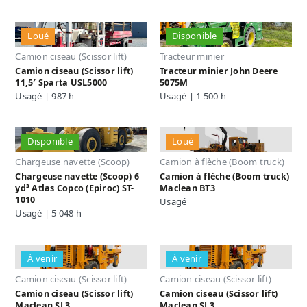
Loué
Disponible
Camion ciseau (Scissor lift)
Tracteur minier
Camion ciseau (Scissor lift)
Tracteur minier John Deere
11,5′ Sparta USL5000
5075M
Usagé | 987 h
Usagé | 1 500 h
Disponible
Loué
Chargeuse navette (Scoop)
Camion à flèche (Boom truck)
Chargeuse navette (Scoop) 6
Camion à flèche (Boom truck)
yd³ Atlas Copco (Epiroc) ST-
Maclean BT3
1010
Usagé
Usagé | 5 048 h
À venir
À venir
Camion ciseau (Scissor lift)
Camion ciseau (Scissor lift)
Camion ciseau (Scissor lift)
Camion ciseau (Scissor lift)
Maclean SL3
Maclean SL3