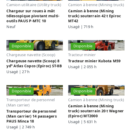
Camion utilitaire (Utility truck)
Camion à benne (Mining truck)
Chargeur sur roues à mât
Camion à benne (Mining
télescopique pivotant multi-
truck) souterrain 42 t Epiroc
outils PAUS P-MTC 10
MT42
Neuf
Usagé | 719 h
Disponible
Disponible
Chargeuse navette (Scoop)
Tracteur minier
Chargeuse navette (Scoop) 8
Tracteur minier Kubota M59
yd³ Atlas Copco (Epiroc) ST-8B
Usagé | 2 055 h
Usagé | 27 h
Disponible
Disponible
Transporteur de personnel
Camion à benne (Mining truck)
(Man carrier)
Camion à benne (Mining
truck) souterrain 20 t Wagner
Transporteur de personnel
(Epiroc) MT2000
(Man carrier) 14 passagers
PAUS Minca 18
Usagé | 5 631 h
Usagé | 2 749 h