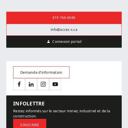
Nous joindre
819 764-6686
info@acces-s.ca
Connexion portail
Demande d’information
Facebook
LinkedIn
Instagram
YouTube
INFOLETTRE
Restez informés sur le secteur minier, industriel et de la
construction.
S’INSCRIRE