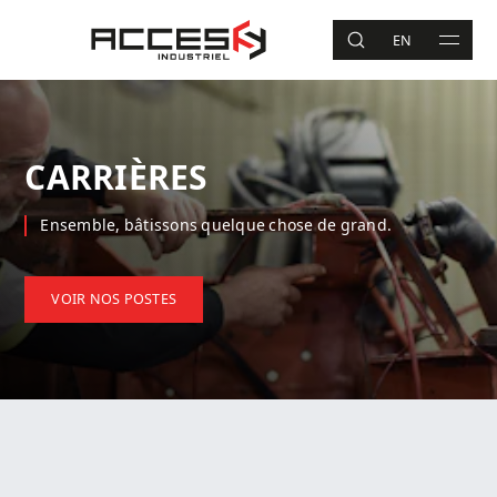
Aller au contenu principal
Accès Industriel
EN
RECHERCHE
MAIN 
Recherche
CARRIÈRES
Ensemble, bâtissons quelque chose de grand.
VOIR NOS POSTES