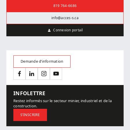
Nous joindre
819 764-6686
info@acces-s.ca
Connexion portail
Demande d’information
Facebook
LinkedIn
Instagram
YouTube
INFOLETTRE
Restez informés sur le secteur minier, industriel et de la
construction.
S’INSCRIRE