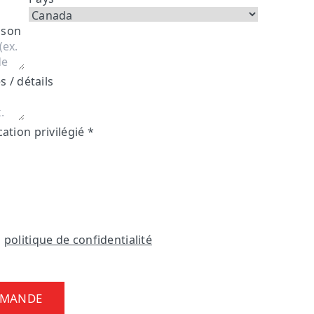
ison
 / détails
tion privilégié
*
a
politique de confidentialité
EMANDE