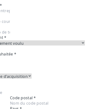
*
ent
*
ouhaitée
*
*
Code postal
*
Pays
*