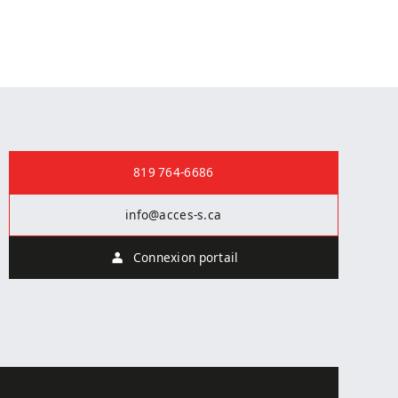
Nous joindre
819 764-6686
info@acces-s.ca
Connexion portail