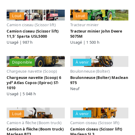
Loué
Loué
Camion ciseau (Scissor lift)
Tracteur minier
Camion ciseau (Scissor lift)
Tracteur minier John Deere
11,5′ Sparta USL5000
5075M
Usagé | 987 h
Usagé | 1 500 h
Disponible
À venir
Chargeuse navette (Scoop)
Boulonneuse (Bolter)
Chargeuse navette (Scoop) 6
Boulonneuse (Bolter) Maclean
yd³ Atlas Copco (Epiroc) ST-
975
1010
Neuf
Usagé | 5 048 h
Loué
À venir
Camion à flèche (Boom truck)
Camion ciseau (Scissor lift)
Camion à flèche (Boom truck)
Camion ciseau (Scissor lift)
Maclean BT3
Maclean SL3