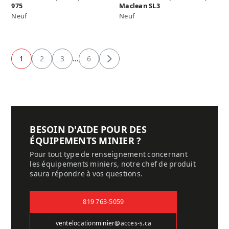
975
Maclean SL3
Neuf
Neuf
1
2
3
…
6
Suivant
BESOIN D'AIDE POUR DES
ÉQUIPEMENTS MINIER ?
Pour tout type de renseignement concernant
les équipements miniers, notre chef de produit
saura répondre à vos questions.
819 763-5059
ventelocationminier@acces-s.ca