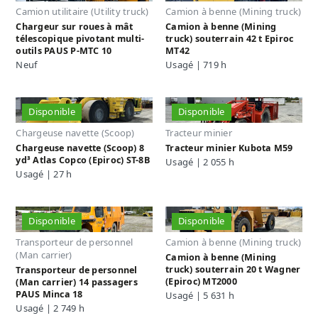
Camion utilitaire (Utility truck)
Camion à benne (Mining truck)
Chargeur sur roues à mât
Camion à benne (Mining
télescopique pivotant multi-
truck) souterrain 42 t Epiroc
outils PAUS P-MTC 10
MT42
Neuf
Usagé | 719 h
Disponible
Disponible
Chargeuse navette (Scoop)
Tracteur minier
Chargeuse navette (Scoop) 8
Tracteur minier Kubota M59
yd³ Atlas Copco (Epiroc) ST-8B
Usagé | 2 055 h
Usagé | 27 h
Disponible
Disponible
Transporteur de personnel
Camion à benne (Mining truck)
(Man carrier)
Camion à benne (Mining
truck) souterrain 20 t Wagner
Transporteur de personnel
(Epiroc) MT2000
(Man carrier) 14 passagers
PAUS Minca 18
Usagé | 5 631 h
Usagé | 2 749 h