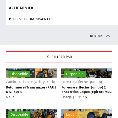
ACTIF MINIER
PIÈCES ET COMPOSANTES
RÉDUIRE
FILTRER PAR
Disponible
Disponible
Camion utilitaire (Utility truck)
Foreuse à flèche (Jumbo)
Bétonnière (Transmixer) PAUS
Foreuse à flèche (Jumbo) 2
UNI-50TB
bras Atlas Copco (Epiroc) M2C
Neuf
Usagé | 5 117 h
Disponible
Loué