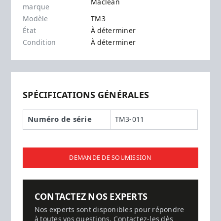
Maclean
marque
Modèle
TM3
État
À déterminer
Condition
À déterminer
SPÉCIFICATIONS GÉNÉRALES
Numéro de série
TM3-011
DEMANDE DE SOUMISSION
CONTACTEZ NOS EXPERTS
Nos experts sont disponibles pour répondre
à toutes vos questions. Contactez-les dès