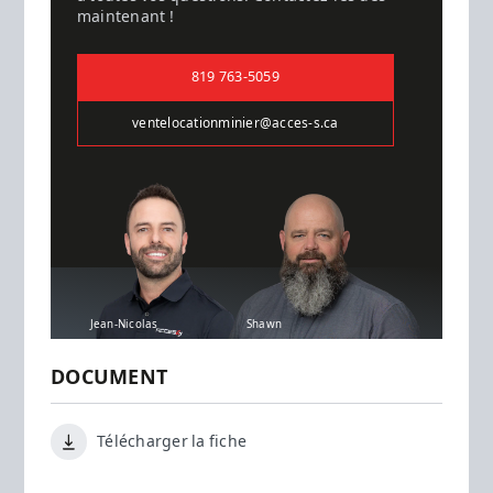
maintenant !
819 763-5059
ventelocationminier@acces-s.ca
Jean-Nicolas
Shawn
DOCUMENT
Télécharger la fiche