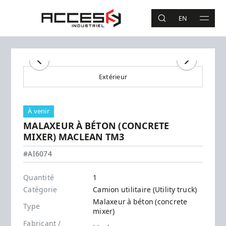
Aller au contenu principal
Accès Industriel
EN
RECHERCHE
MAIN 
Recherche
Précédent
Suivant
Extérieur
À venir
MALAXEUR À BÉTON (CONCRETE
MIXER) MACLEAN TM3
Maclean - TM3
#AI6074
Quantité
1
Catégorie
Camion utilitaire (Utility truck)
Malaxeur à béton (concrete
Type
mixer)
Fabricant /