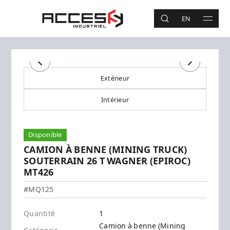
Aller au contenu principal
Accès Industriel
EN
RECHERCHE
MAIN 
Recherche
Précédent
Précédent
Suivant
Suivant
Extérieur
Intérieur
Disponible
CAMION À BENNE (MINING TRUCK)
SOUTERRAIN 26 T WAGNER (EPIROC)
MT426
Wagner (Epiroc) - MT426
#MQ125
Quantité
1
Camion à benne (Mining