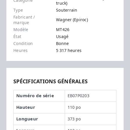
Catégorie
truck)
Type
Souterrain
Fabricant /
Wagner (Epiroc)
marque
Modèle
MT426
État
Usagé
Condition
Bonne
Heures
5 317 heures
SPÉCIFICATIONS GÉNÉRALES
Numéro de série
EB07P0203
Hauteur
110 po
Longueur
373 po