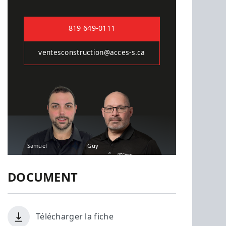
819 649-0111
ventesconstruction@acces-s.ca
Samuel
Guy
DOCUMENT
Télécharger la fiche