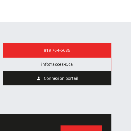
Nous joindre
819 764-6686
info@acces-s.ca
Connexion portail