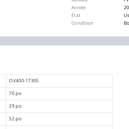
Année
2
État
U
Condition
B
OV400-17305
70 po
29 po
52 po