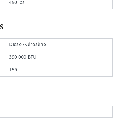
450 lbs
S
Diesel/Kérosène
390 000 BTU
159 L