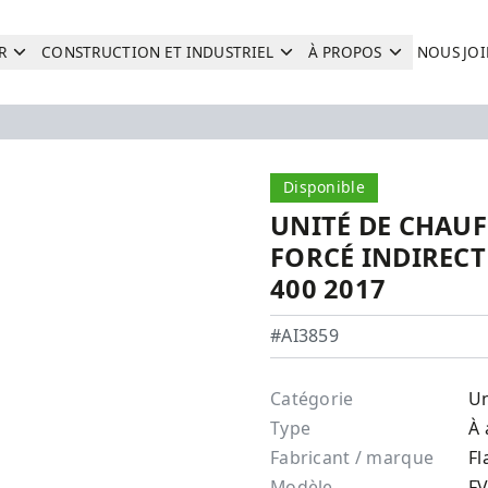
R
CONSTRUCTION ET INDUSTRIEL
À PROPOS
NOUS JO
Recherche
Disponible
UNITÉ DE CHAUF
FORCÉ INDIRECT
400 2017
Flagro - FVO-400
#AI3859
Catégorie
Un
Type
À 
Fabricant / marque
Fl
Modèle
F