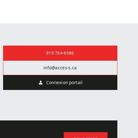
Nous joindre
819 764-6686
info@acces-s.ca
Connexion portail