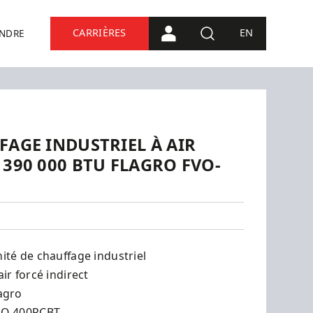
CARRIÈRES
EN
INDRE
CONNEXION PORTAIL
RECHERCHE
FAGE INDUSTRIEL À AIR
 390 000 BTU FLAGRO FVO-
ité de chauffage industriel
air forcé indirect
agro
VO-400RCBT