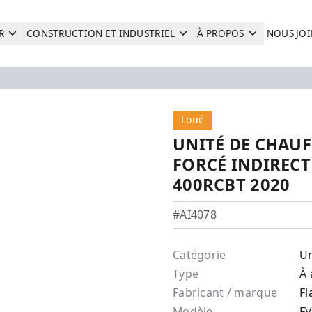
R
CONSTRUCTION ET INDUSTRIEL
À PROPOS
NOUS JO
Recherche
Loué
UNITÉ DE CHAUF
FORCÉ INDIRECT
400RCBT 2020
Flagro - FVO-400RCBT
#AI4078
Catégorie
Un
Type
À 
Fabricant / marque
Fl
Modèle
F