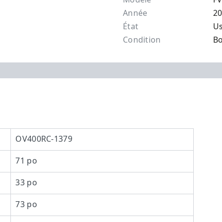
Année
2
État
U
Condition
B
OV400RC-1379
71 po
33 po
73 po