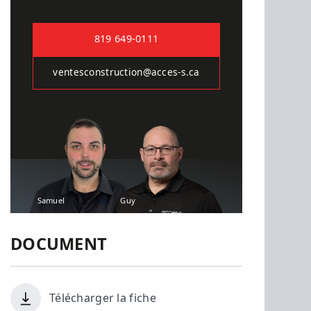
819 649-0111
ventesconstruction@acces-s.ca
Samuel
Guy
DOCUMENT
Télécharger la fiche