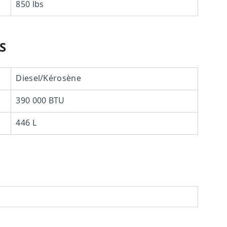
850 lbs
S
Diesel/Kérosène
390 000 BTU
446 L