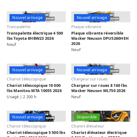
Nouvel arrivage
Nouvel arrivage
Transpalette
Plaque vibrante
Transpalette électrique 4 500
Plaque vibrante réversible
lbs Toyota 8HBW23 2026
Wacker Neuson DPU5260HEH
2026
Neuf
Neuf
Nouvel arrivage
Nouvel arrivage
Chariot télescopique
Chargeur sur roues
Chariot télescopique 10 000
Chargeur sur roues 8 160 lbs
lbs Manitou MTA 10055 2026
Wacker Neuson WL750 2026
Usagé | 2 200 h
Neuf
Nouvel arrivage
Disponible
Chariot télescopique
Chariot élévateur
Chariot télescopique 5 500 lbs
Chariot élévateur électrique