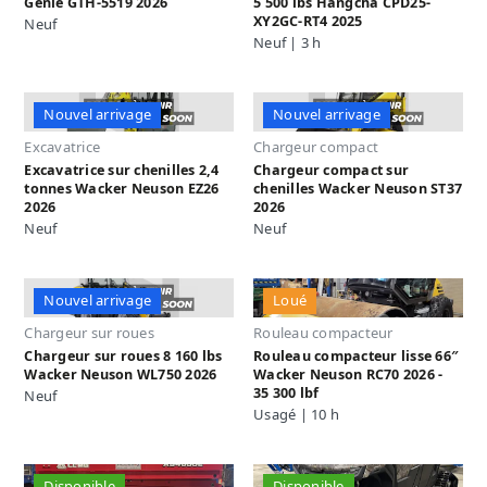
Genie GTH-5519 2026
5 500 lbs Hangcha CPD25-
XY2GC-RT4 2025
Neuf
Neuf | 3 h
Nouvel arrivage
Nouvel arrivage
Excavatrice
Chargeur compact
Excavatrice sur chenilles 2,4
Chargeur compact sur
tonnes Wacker Neuson EZ26
chenilles Wacker Neuson ST37
2026
2026
Neuf
Neuf
Nouvel arrivage
Loué
Chargeur sur roues
Rouleau compacteur
Chargeur sur roues 8 160 lbs
Rouleau compacteur lisse 66″
Wacker Neuson WL750 2026
Wacker Neuson RC70 2026 -
35 300 lbf
Neuf
Usagé | 10 h
Disponible
Disponible