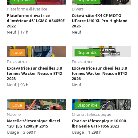
Plateforme élévatrice
Divers
Plateforme élévatrice
Côte-à-côte 4X4 CF MOTO
d'intérieur 45′ LGMG AS4650E
UForce U10 XL Pro Highland
2022
2026
Neuf | 17 h
Neuf
Loué
Disponible
Excavatrice
Excavatrice
Excavatrice sur chenilles 3,8
Excavatrice sur chenilles 3,8
tonnes Wacker Neuson ET42
tonnes Wacker Neuson ET42
2023
2026
Neuf | 93 h
Neuf
Loué
Disponible
Nacelle
Chariot télescopique
Nacelle télescopique diesel
Chariot télescopique 10 000
120′ JLG 1200SJP 2015
lbs Genie GTH-1056 2023
Usagé | 3 690 h
Usagé | 1 298 h