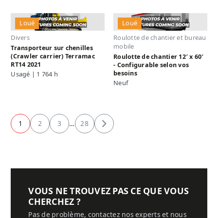
Loué
Loué
Divers
Roulotte de chantier et bureau
mobile
Transporteur sur chenilles
(Crawler carrier) Terramac
Roulotte de chantier 12′ x 60′
RT14 2021
- Configurable selon vos
besoins
Usagé | 1 764 h
Neuf
1
2
3
…
28
Suivant
VOUS NE TROUVEZ PAS CE QUE VOUS
CHERCHEZ ?
Pas de problème, contactez nos experts et nous