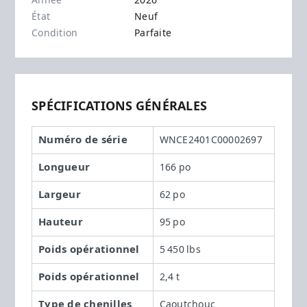
Année
2026
État
Neuf
Condition
Parfaite
SPÉCIFICATIONS GÉNÉRALES
Numéro de série
WNCE2401C00002697
Longueur
166 po
Largeur
62 po
Hauteur
95 po
Poids opérationnel
5 450 lbs
Poids opérationnel
2,4 t
Type de chenilles
Caoutchouc