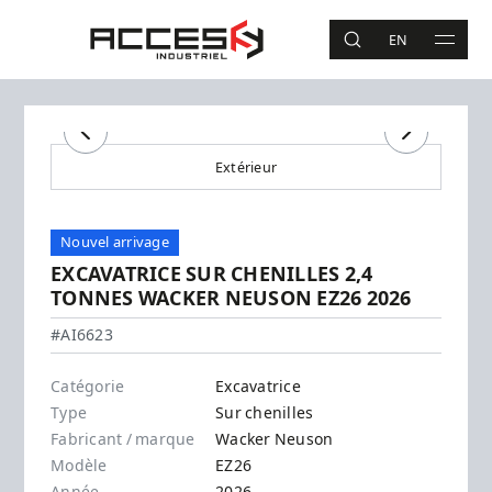
Aller au contenu principal
Accès Industriel
EN
RECHERCHE
MAIN 
Recherche
Précédent
Suivant
Extérieur
Nouvel arrivage
EXCAVATRICE SUR CHENILLES 2,4
TONNES WACKER NEUSON EZ26 2026
Wacker Neuson - EZ26
#AI6623
Catégorie
Excavatrice
Type
Sur chenilles
Fabricant / marque
Wacker Neuson
Modèle
EZ26