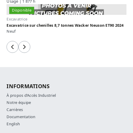
Usagé | 1 877 h
Disponible
Excavatrice
Excavatrice sur chenilles 8,7 tonnes Wacker Neuson ET90 2024
Neuf
Précédent
Suivant
INFORMATIONS
À propos d’Accès Industriel
Notre équipe
Carrières
Documentation
English