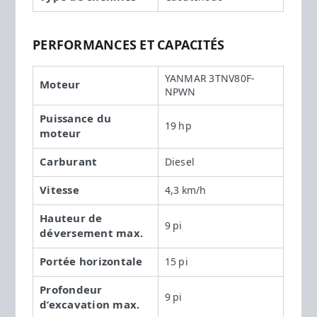
PERFORMANCES ET CAPACITÉS
YANMAR 3TNV80F-
Moteur
NPWN
Puissance du
19 hp
moteur
Carburant
Diesel
Vitesse
4,3 km/h
Hauteur de
9 pi
déversement max.
Portée horizontale
15 pi
Profondeur
9 pi
d’excavation max.