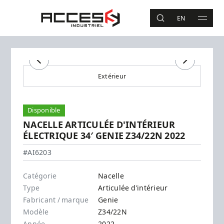
Aller au contenu principal
Accès Industriel
EN
RECHERCHE
MAIN 
Recherche
Précédent
Suivant
Extérieur
Disponible
NACELLE ARTICULÉE D'INTÉRIEUR
ÉLECTRIQUE 34′ GENIE Z34/22N 2022
Genie - Z34/22N
#AI6203
Catégorie
Nacelle
Type
Articulée d'intérieur
Fabricant / marque
Genie
Modèle
Z34/22N