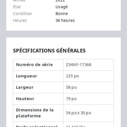
Année
2022
État
Usagé
Condition
Bonne
Heures
36 heures
SPÉCIFICATIONS GÉNÉRALES
Numéro de série
Z34NF-17368
Longueur
225 po
Largeur
58 po
Hauteur
79 po
Dimensions de la
54 po x 30 po
plateforme