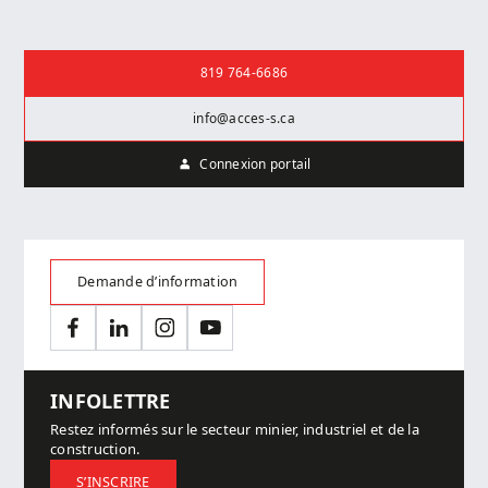
Nous joindre
819 764-6686
info@acces-s.ca
Connexion portail
Demande d’information
Facebook
LinkedIn
Instagram
YouTube
INFOLETTRE
Restez informés sur le secteur minier, industriel et de la
construction.
S’INSCRIRE