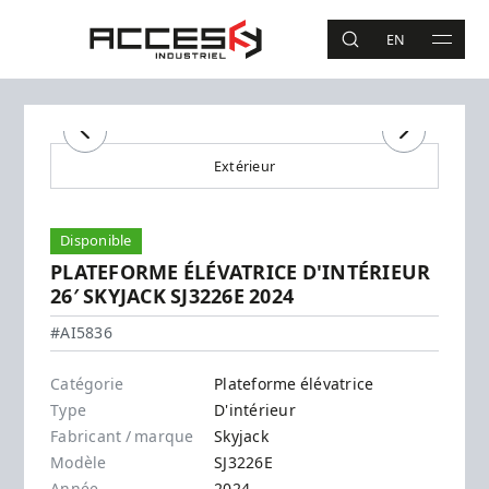
Aller au contenu principal
Accès Industriel
EN
RECHERCHE
MAIN 
Recherche
Précédent
Suivant
Extérieur
Disponible
PLATEFORME ÉLÉVATRICE D'INTÉRIEUR
26′ SKYJACK SJ3226E 2024
Skyjack - SJ3226E
#AI5836
Catégorie
Plateforme élévatrice
Type
D'intérieur
Fabricant / marque
Skyjack
Modèle
SJ3226E