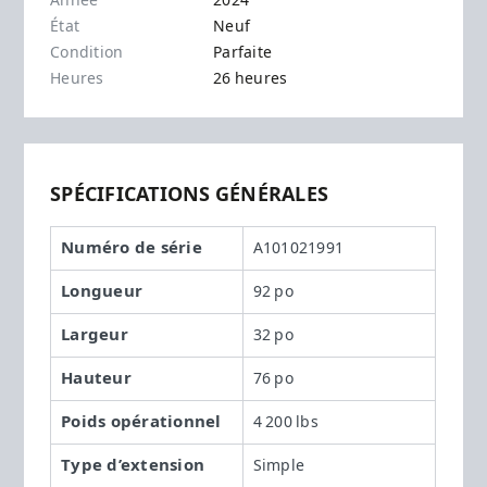
Année
2024
État
Neuf
Condition
Parfaite
Heures
26 heures
SPÉCIFICATIONS GÉNÉRALES
Numéro de série
A101021991
Longueur
92 po
Largeur
32 po
Hauteur
76 po
Poids opérationnel
4 200 lbs
Type d’extension
Simple