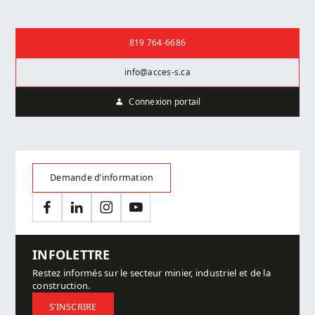
Nous joindre
819 764-6686
info@acces-s.ca
Connexion portail
Demande d’information
Facebook
LinkedIn
Instagram
YouTube
INFOLETTRE
Restez informés sur le secteur minier, industriel et de la
construction.
S’INSCRIRE