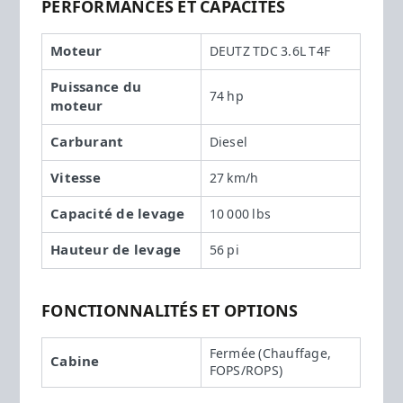
PERFORMANCES ET CAPACITÉS
Moteur
DEUTZ TDC 3.6L T4F
Puissance du
74 hp
moteur
Carburant
Diesel
Vitesse
27 km/h
Capacité de levage
10 000 lbs
Hauteur de levage
56 pi
FONCTIONNALITÉS ET OPTIONS
Fermée (Chauffage,
Cabine
FOPS/ROPS)