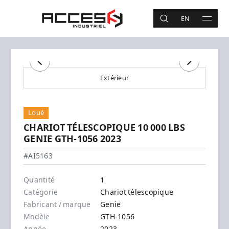
Aller au contenu principal
Accès Industriel
EN
RECHERCHE
MAIN 
Recherche
Précédent
Suivant
Extérieur
Loué
CHARIOT TÉLESCOPIQUE 10 000 LBS
GENIE GTH-1056 2023
Genie - GTH-1056
#AI5163
Quantité
1
Catégorie
Chariot télescopique
Fabricant / marque
Genie
Modèle
GTH-1056