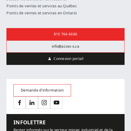
Points de ventes et services au Québec
Points de ventes et services en Ontario
Nous joindre
819 764-6686
info@acces-s.ca
Connexion portail
Demande d’information
Facebook
LinkedIn
Instagram
YouTube
INFOLETTRE
Restez informés sur le secteur minier, industriel et de la