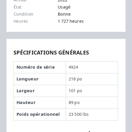
Année
2022
État
Usagé
Condition
Bonne
Heures
1 727 heures
SPÉCIFICATIONS GÉNÉRALES
Numéro de série
4924
Longueur
218 po
Largeur
101 po
Hauteur
89 po
Poids opérationnel
23 500 lbs