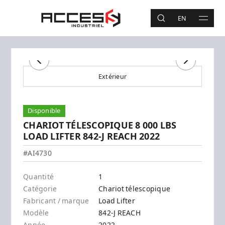
Aller au contenu principal
Accès Industriel
EN
RECHERCHE
MAIN 
Recherche
Précédent
Suivant
Extérieur
Disponible
CHARIOT TÉLESCOPIQUE 8 000 LBS
LOAD LIFTER 842-J REACH 2022
Load Lifter - 842-J REACH
#AI4730
Quantité
1
Catégorie
Chariot télescopique
Fabricant / marque
Load Lifter
Modèle
842-J REACH