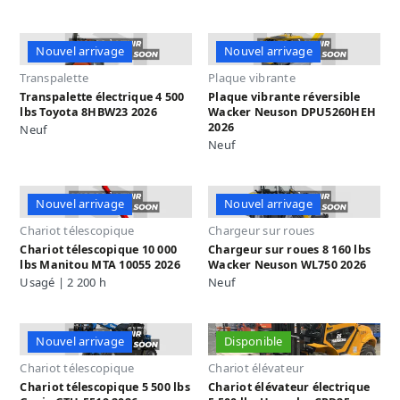
Nouvel arrivage
Nouvel arrivage
Transpalette
Plaque vibrante
Transpalette électrique 4 500
Plaque vibrante réversible
lbs Toyota 8HBW23 2026
Wacker Neuson DPU5260HEH
2026
Neuf
Neuf
Nouvel arrivage
Nouvel arrivage
Chariot télescopique
Chargeur sur roues
Chariot télescopique 10 000
Chargeur sur roues 8 160 lbs
lbs Manitou MTA 10055 2026
Wacker Neuson WL750 2026
Usagé | 2 200 h
Neuf
Nouvel arrivage
Disponible
Chariot télescopique
Chariot élévateur
Chariot télescopique 5 500 lbs
Chariot élévateur électrique