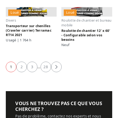
Loué
Loué
Divers
Roulotte de chantier et bureau
mobile
Transporteur sur chenilles
(Crawler carrier) Terramac
Roulotte de chantier 12′ x 60′
RT14 2021
- Configurable selon vos
besoins
Usagé | 1 764 h
Neuf
1
2
3
…
28
Suivant
VOUS NE TROUVEZ PAS CE QUE VOUS
CHERCHEZ ?
Pas de problème, contactez nos experts et nous