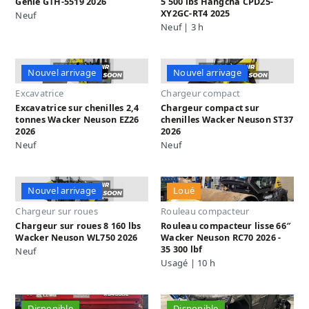
Genie GTH-5519 2026
5 500 lbs Hangcha CPD25-
XY2GC-RT4 2025
Neuf
Neuf | 3 h
Nouvel arrivage
Nouvel arrivage
Excavatrice
Chargeur compact
Excavatrice sur chenilles 2,4
Chargeur compact sur
tonnes Wacker Neuson EZ26
chenilles Wacker Neuson ST37
2026
2026
Neuf
Neuf
Nouvel arrivage
Loué
Chargeur sur roues
Rouleau compacteur
Chargeur sur roues 8 160 lbs
Rouleau compacteur lisse 66″
Wacker Neuson WL750 2026
Wacker Neuson RC70 2026 -
35 300 lbf
Neuf
Usagé | 10 h
Disponible
Disponible