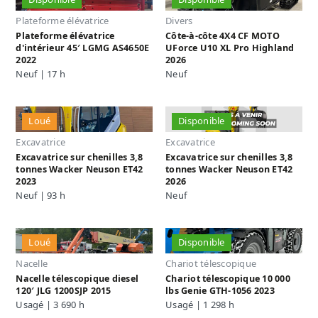
Plateforme élévatrice
Divers
Plateforme élévatrice
Côte-à-côte 4X4 CF MOTO
d'intérieur 45′ LGMG AS4650E
UForce U10 XL Pro Highland
2022
2026
Neuf | 17 h
Neuf
Loué
Disponible
Excavatrice
Excavatrice
Excavatrice sur chenilles 3,8
Excavatrice sur chenilles 3,8
tonnes Wacker Neuson ET42
tonnes Wacker Neuson ET42
2023
2026
Neuf | 93 h
Neuf
Loué
Disponible
Nacelle
Chariot télescopique
Nacelle télescopique diesel
Chariot télescopique 10 000
120′ JLG 1200SJP 2015
lbs Genie GTH-1056 2023
Usagé | 3 690 h
Usagé | 1 298 h