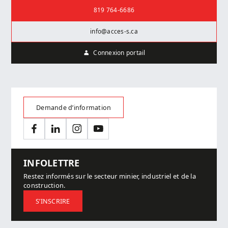
Nous joindre
819 764-6686
info@acces-s.ca
Connexion portail
Demande d’information
Facebook
LinkedIn
Instagram
YouTube
INFOLETTRE
Restez informés sur le secteur minier, industriel et de la
construction.
S’INSCRIRE