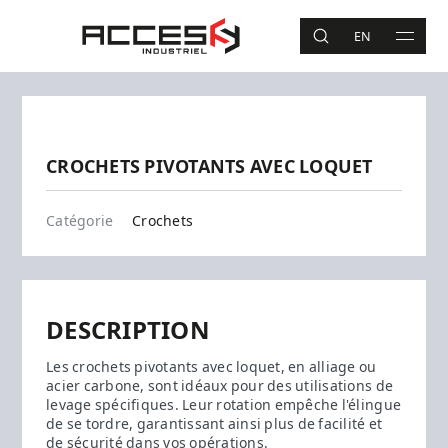
Aller au contenu principal
Accès Industriel
EN
RECHERCHE
MAIN 
Recherche
Précédent
Suivant
CROCHETS PIVOTANTS AVEC LOQUET
Accessoires
Catégorie
Crochets
DESCRIPTION
Les crochets pivotants avec loquet, en alliage ou
acier carbone, sont idéaux pour des utilisations de
levage spécifiques. Leur rotation empêche l'élingue
de se tordre, garantissant ainsi plus de facilité et
de sécurité dans vos opérations.