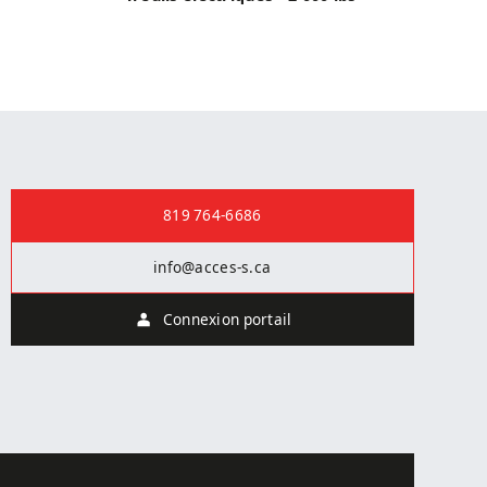
Nous joindre
819 764-6686
info@acces-s.ca
Connexion portail