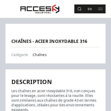
Aller au contenu principal
Accès Industriel
EN
RECHERCHE
MAIN 
Recherche
Précédent
Suivant
CHAÎNES - ACIER INOXYDABLE 316
Chaînes
Catégorie
Chaînes
DESCRIPTION
Les chaînes en acier inoxydable 316, non conçues
pour le levage, sont résistantes à la rouille. Elles
sont similaires aux chaînes de grade 43 en termes
d'applications, idéales pour des environnements
exigeants.