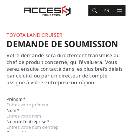
Aller au contenu principal
Accès Industriel
EN
RECHERCHE
MAIN 
Recherche
TOYOTA LAND CRUISER
DEMANDE DE SOUMISSION
Votre demande sera directement transmise au
chef de produit concerné, qui l’évaluera. Vous
serez ensuite contacté dans les plus brefs délais
par celui-ci ou par un directeur de compte
assigné à votre entreprise ou région.
Prénom
*
Nom
*
Nom de l’entreprise
*