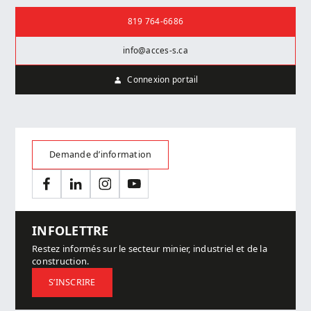
Nous joindre
819 764-6686
info@acces-s.ca
Connexion portail
Demande d’information
Facebook
LinkedIn
Instagram
YouTube
INFOLETTRE
Restez informés sur le secteur minier, industriel et de la
construction.
S’INSCRIRE