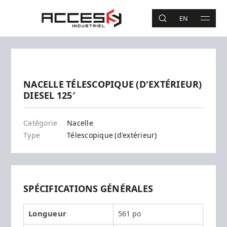
Aller au contenu principal
Accès Industriel
EN
RECHERCHE
MAIN 
Recherche
Précédent
Suivant
NACELLE TÉLESCOPIQUE (D'EXTÉRIEUR)
DIESEL 125′
SX-125 XC
Catégorie
Nacelle
Type
Télescopique (d'extérieur)
SPÉCIFICATIONS GÉNÉRALES
Longueur
561 po