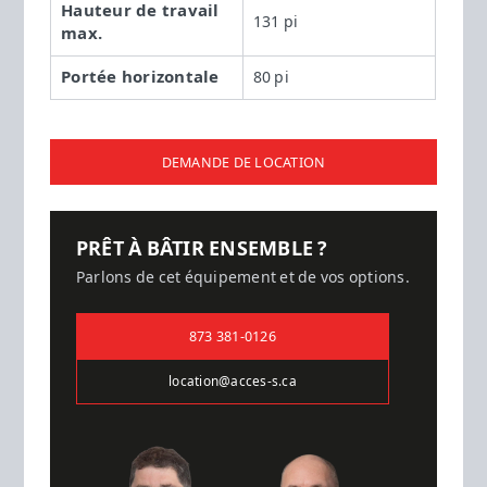
Hauteur de travail
131 pi
max.
Portée horizontale
80 pi
DEMANDE DE LOCATION
PRÊT À BÂTIR ENSEMBLE ?
Parlons de cet équipement et de vos options.
873 381-0126
location@acces-s.ca