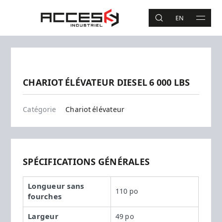
Aller au contenu principal
Accès Industriel
EN
RECHERCHE
MAIN 
Recherche
Précédent
Suivant
CHARIOT ÉLÉVATEUR DIESEL 6 000 LBS
8FDU30
Catégorie
Chariot élévateur
SPÉCIFICATIONS GÉNÉRALES
Longueur sans
110 po
fourches
Largeur
49 po