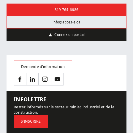
Nous joindre
819 764-6686
info@acces-s.ca
Connexion portail
Demande d’information
Facebook
LinkedIn
Instagram
YouTube
INFOLETTRE
Restez informés sur le secteur minier, industriel et de la
construction.
S’INSCRIRE