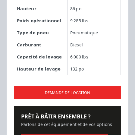
Hauteur
86 po
Poids opérationnel
9 285 lbs
Type de pneu
Pneumatique
Carburant
Diesel
Capacité de levage
6 000 lbs
Hauteur de levage
132 po
DEMANDE DE LOCATION
PRÊT À BÂTIR ENSEMBLE ?
Parlons de cet équipement et de vos options.