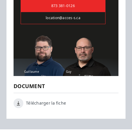
873 381-0126
location@acces-s.ca
Guillaume
Guy
DOCUMENT
Télécharger la fiche