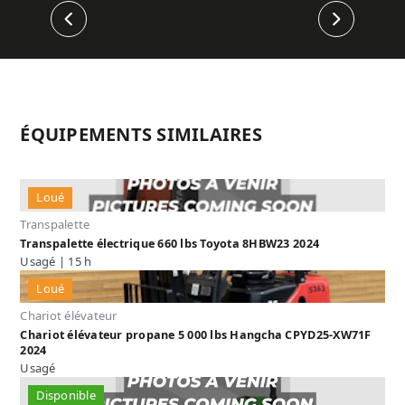
Précédent
Suivant
ÉQUIPEMENTS SIMILAIRES
Loué
Transpalette
Transpalette électrique 660 lbs Toyota 8HBW23 2024
Usagé | 15 h
Loué
Chariot élévateur
Chariot élévateur propane 5 000 lbs Hangcha CPYD25-XW71F
2024
Usagé
Disponible