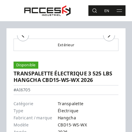
Aller au contenu principal
Accès Industriel
EN
RECHERCHE
MAIN 
Recherche
Précédent
Suivant
Extérieur
Disponible
TRANSPALETTE ÉLECTRIQUE 3 525 LBS
HANGCHA CBD15-WS-WX 2026
Hangcha - CBD15-WS-WX
#AI6705
Catégorie
Transpalette
Type
Électrique
Fabricant / marque
Hangcha
Modèle
CBD15-WS-WX