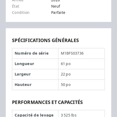
Année
2026
État
Neuf
Condition
Parfaite
SPÉCIFICATIONS GÉNÉRALES
Numéro de série
M1BFS03736
Longueur
61 po
Largeur
22 po
Hauteur
50 po
PERFORMANCES ET CAPACITÉS
Capacité de levage
3 525 lbs