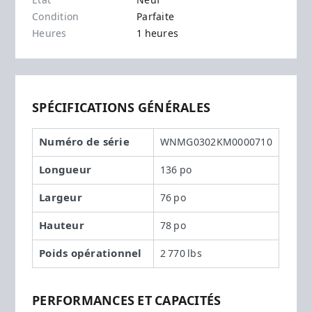
État
Neuf
Condition
Parfaite
Heures
1 heures
SPÉCIFICATIONS GÉNÉRALES
Numéro de série
WNMG0302KM0000710
Longueur
136 po
Largeur
76 po
Hauteur
78 po
Poids opérationnel
2 770 lbs
PERFORMANCES ET CAPACITÉS