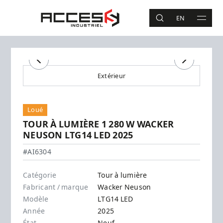
Aller au contenu principal
Accès Industriel
EN
RECHERCHE
MAIN 
Recherche
Précédent
Suivant
Extérieur
Loué
TOUR À LUMIÈRE 1 280 W WACKER
NEUSON LTG14 LED 2025
Wacker Neuson - LTG14 LED
#AI6304
Catégorie
Tour à lumière
Fabricant / marque
Wacker Neuson
Modèle
LTG14 LED
Année
2025