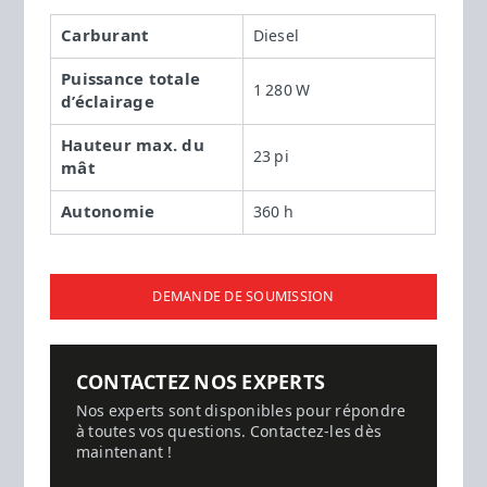
Carburant
Diesel
Puissance totale
1 280 W
d’éclairage
Hauteur max. du
23 pi
mât
Autonomie
360 h
DEMANDE DE SOUMISSION
CONTACTEZ NOS EXPERTS
Nos experts sont disponibles pour répondre
à toutes vos questions. Contactez-les dès
maintenant !