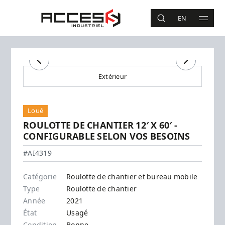
Aller au contenu principal
Accès Industriel
EN
RECHERCHE
MAIN 
Recherche
Précédent
Suivant
Extérieur
Loué
ROULOTTE DE CHANTIER 12′ X 60′ -
CONFIGURABLE SELON VOS BESOINS
#AI4319
Catégorie
Roulotte de chantier et bureau mobile
Type
Roulotte de chantier
Année
2021
État
Usagé