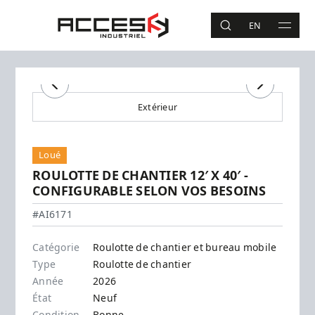
Aller au contenu principal
Accès Industriel
EN
RECHERCHE
MAIN 
Recherche
Précédent
Suivant
Extérieur
Loué
ROULOTTE DE CHANTIER 12′ X 40′ -
CONFIGURABLE SELON VOS BESOINS
#AI6171
Catégorie
Roulotte de chantier et bureau mobile
Type
Roulotte de chantier
Année
2026
État
Neuf