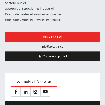
Secteur minier
Secteur construction et industriel
Points de ventes et services au Québec
Points de ventes et services en Ontario
Nous joindre
819 764-6686
info@acces-s.ca
Connexion portail
Demande d’information
Facebook
LinkedIn
Instagram
YouTube