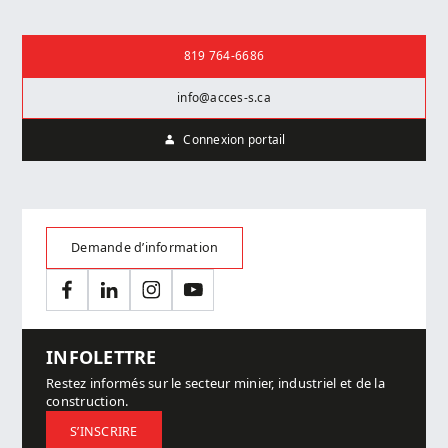
Nous joindre
819 764-6686
info@acces-s.ca
Connexion portail
Demande d’information
Facebook
LinkedIn
Instagram
YouTube
INFOLETTRE
Restez informés sur le secteur minier, industriel et de la
construction.
S’INSCRIRE