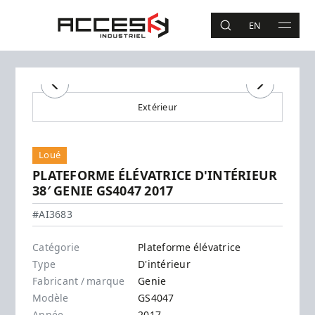
Aller au contenu principal
Accès Industriel
EN
RECHERCHE
MAIN 
Recherche
Précédent
Suivant
Extérieur
Loué
PLATEFORME ÉLÉVATRICE D'INTÉRIEUR
38′ GENIE GS4047 2017
Genie - GS4047
#AI3683
Catégorie
Plateforme élévatrice
Type
D'intérieur
Fabricant / marque
Genie
Modèle
GS4047