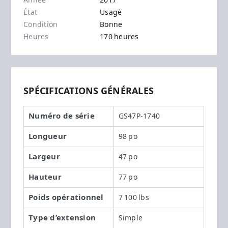
Année
2017
État
Usagé
Condition
Bonne
Heures
170 heures
SPÉCIFICATIONS GÉNÉRALES
Numéro de série
GS47P-1740
Longueur
98 po
Largeur
47 po
Hauteur
77 po
Poids opérationnel
7 100 lbs
Type d’extension
Simple