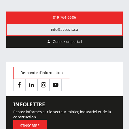
Nous joindre
819 764-6686
info@acces-s.ca
Connexion portail
Demande d’information
Facebook
LinkedIn
Instagram
YouTube
INFOLETTRE
Restez informés sur le secteur minier, industriel et de la
construction.
S’INSCRIRE