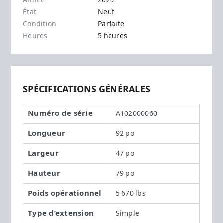
Année
2020
État
Neuf
Condition
Parfaite
Heures
5 heures
SPÉCIFICATIONS GÉNÉRALES
Numéro de série
A102000060
Longueur
92 po
Largeur
47 po
Hauteur
79 po
Poids opérationnel
5 670 lbs
Type d’extension
Simple