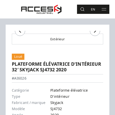
Aller au contenu principal
Accès Industriel
EN
RECHERCHE
MAIN 
Recherche
Précédent
Suivant
Extérieur
Loué
PLATEFORME ÉLÉVATRICE D'INTÉRIEUR
32′ SKYJACK SJ4732 2020
Skyjack - SJ4732
#AI6026
Catégorie
Plateforme élévatrice
Type
D'intérieur
Fabricant / marque
Skyjack
Modèle
SJ4732