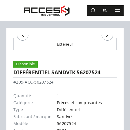
Aller au contenu principal
Accès Industriel
EN
RECHERCHE
MAIN 
Recherche
Précédent
Suivant
Extérieur
Disponible
DIFFÉRENTIEL SANDVIK 56207524
Sandvik - 56207524
#205-ACC-56207524
Quantité
1
Catégorie
Pièces et composantes
Type
Différentiel
Fabricant / marque
Sandvik
Modèle
56207524