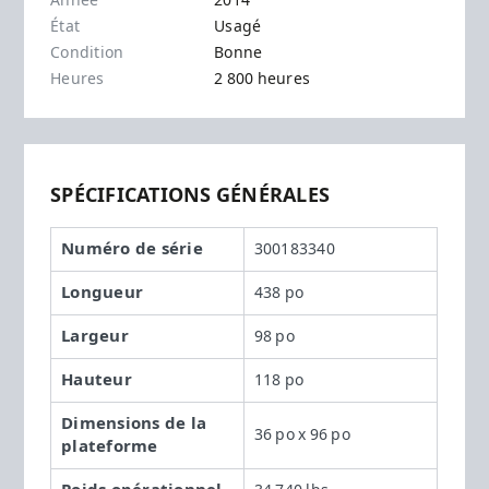
Année
2014
État
Usagé
Condition
Bonne
Heures
2 800 heures
SPÉCIFICATIONS GÉNÉRALES
Numéro de série
300183340
Longueur
438 po
Largeur
98 po
Hauteur
118 po
Dimensions de la
36 po x 96 po
plateforme