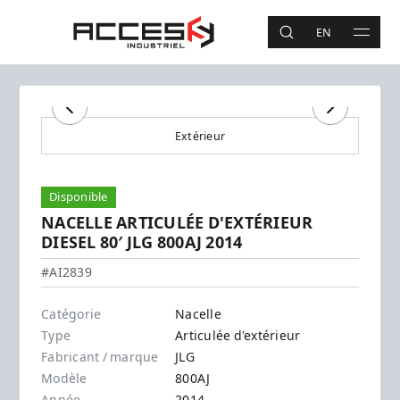
Aller au contenu principal
Accès Industriel
EN
RECHERCHE
MAIN 
Recherche
Précédent
Suivant
Extérieur
Disponible
NACELLE ARTICULÉE D'EXTÉRIEUR
DIESEL 80′ JLG 800AJ 2014
JLG - 800AJ
#AI2839
Catégorie
Nacelle
Type
Articulée d'extérieur
Fabricant / marque
JLG
Modèle
800AJ