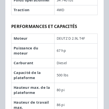
Poids opérationnel
34 740 lbs
Traction
4WD
PERFORMANCES ET CAPACITÉS
Moteur
DEUTZ D 2.9L T4F
Puissance du
67 hp
moteur
Carburant
Diesel
Capacité de la
500 lbs
plateforme
Hauteur max. de la
80 pi
plateforme
Hauteur de travail
86 pi
max.