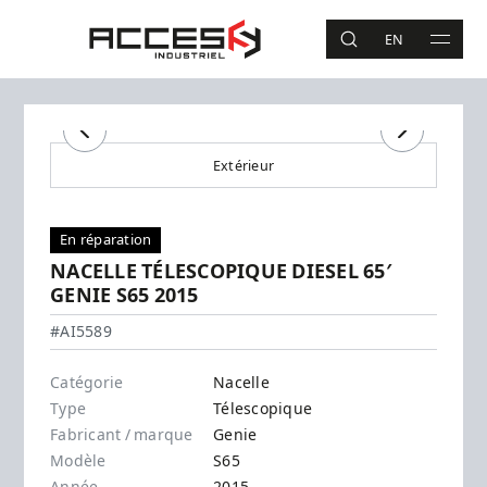
Aller au contenu principal
Accès Industriel
EN
RECHERCHE
MAIN 
Recherche
Précédent
Suivant
Extérieur
En réparation
NACELLE TÉLESCOPIQUE DIESEL 65′
GENIE S65 2015
Genie - S65
#AI5589
Catégorie
Nacelle
Type
Télescopique
Fabricant / marque
Genie
Modèle
S65