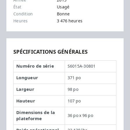
Année
2015
État
Usagé
Condition
Bonne
Heures
3 476 heures
SPÉCIFICATIONS GÉNÉRALES
Numéro de série
S6015A-30801
Longueur
371 po
Largeur
98 po
Hauteur
107 po
Dimensions de la
36 po x 96 po
plateforme