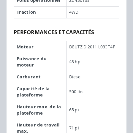
Poids opérationnel
22 430 lbs
Traction
4WD
PERFORMANCES ET CAPACITÉS
Moteur
DEUTZ D 2011 L03I T4F
Puissance du
48 hp
moteur
Carburant
Diesel
Capacité de la
500 lbs
plateforme
Hauteur max. de la
65 pi
plateforme
Hauteur de travail
71 pi
max.