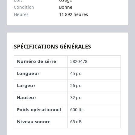
État
Usagé
Condition
Bonne
Heures
11 892 heures
SPÉCIFICATIONS GÉNÉRALES
Numéro de série
5820478
Longueur
45 po
Largeur
26 po
Hauteur
32 po
Poids opérationnel
600 lbs
Niveau sonore
65 dB