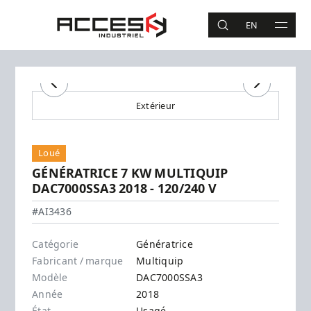
Aller au contenu principal
Accès Industriel
EN
RECHERCHE
MAIN 
Recherche
Précédent
Suivant
Extérieur
Loué
GÉNÉRATRICE 7 KW MULTIQUIP
DAC7000SSA3 2018 - 120/240 V
Multiquip - DAC7000SSA3
#AI3436
Catégorie
Génératrice
Fabricant / marque
Multiquip
Modèle
DAC7000SSA3
Année
2018