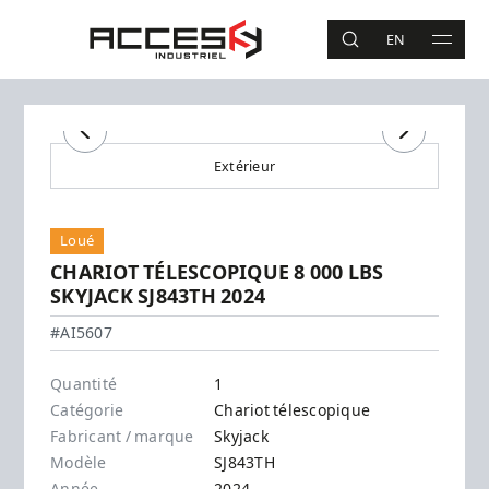
Aller au contenu principal
Accès Industriel
EN
RECHERCHE
MAIN 
Recherche
Précédent
Suivant
Extérieur
Loué
CHARIOT TÉLESCOPIQUE 8 000 LBS
SKYJACK SJ843TH 2024
Skyjack - SJ843TH
#AI5607
Quantité
1
Catégorie
Chariot télescopique
Fabricant / marque
Skyjack
Modèle
SJ843TH