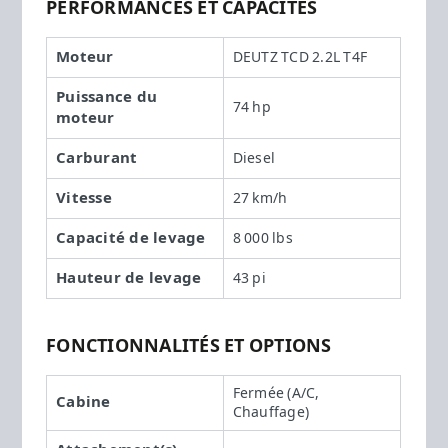
PERFORMANCES ET CAPACITÉS
Moteur
DEUTZ TCD 2.2L T4F
Puissance du
74 hp
moteur
Carburant
Diesel
Vitesse
27 km/h
Capacité de levage
8 000 lbs
Hauteur de levage
43 pi
FONCTIONNALITÉS ET OPTIONS
Fermée (A/C,
Cabine
Chauffage)