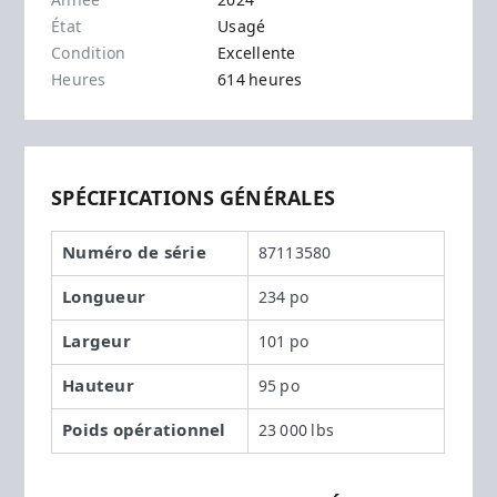
Année
2024
État
Usagé
Condition
Excellente
Heures
614 heures
SPÉCIFICATIONS GÉNÉRALES
Numéro de série
87113580
Longueur
234 po
Largeur
101 po
Hauteur
95 po
Poids opérationnel
23 000 lbs