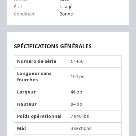
État
Usagé
Condition
Bonne
SPÉCIFICATIONS GÉNÉRALES
Numéro de série
C1466
Longueur sans
104 po
fourches
Largeur
46 po
Hauteur
84 po
Poids opérationnel
7 840 lbs
Mât
3 sections