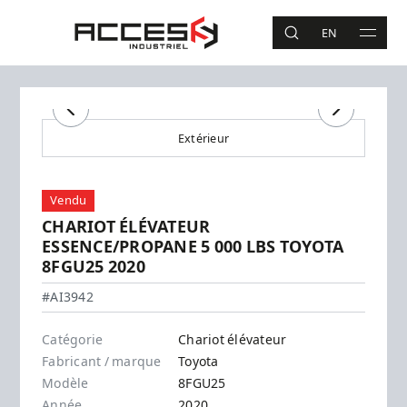
Aller au contenu principal
Accès Industriel
EN
RECHERCHE
MAIN 
Recherche
Précédent
Suivant
Extérieur
Vendu
CHARIOT ÉLÉVATEUR
ESSENCE/PROPANE 5 000 LBS TOYOTA
8FGU25 2020
Toyota - 8FGU25
#AI3942
Catégorie
Chariot élévateur
Fabricant / marque
Toyota
Modèle
8FGU25
Année
2020