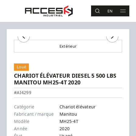
Aller au contenu principal
Accès Industriel
EN
RECHERCHE
MAIN 
Recherche
Précédent
Suivant
Extérieur
Loué
CHARIOT ÉLÉVATEUR DIESEL 5 500 LBS
MANITOU MH25-4T 2020
Manitou - MH25-4T
#AI4299
Catégorie
Chariot élévateur
Fabricant / marque
Manitou
Modèle
MH25-4T
Année
2020