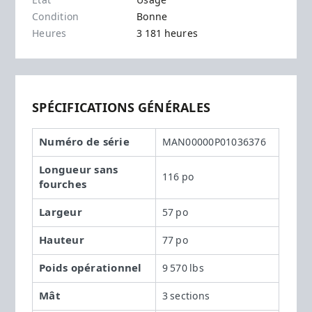
État
Usagé
Condition
Bonne
Heures
3 181 heures
SPÉCIFICATIONS GÉNÉRALES
Numéro de série
MAN00000P01036376
Longueur sans
116 po
fourches
Largeur
57 po
Hauteur
77 po
Poids opérationnel
9 570 lbs
Mât
3 sections