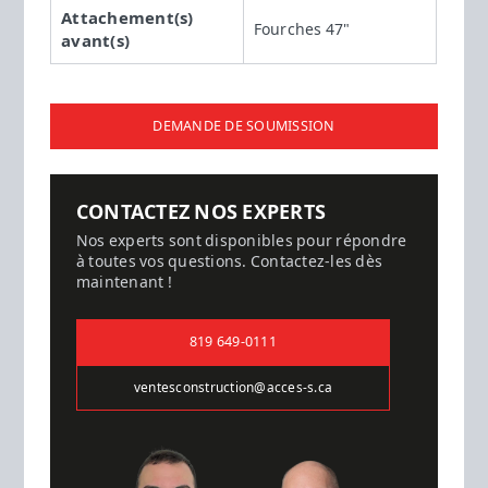
Attachement(s)
Fourches 47"
avant(s)
DEMANDE DE SOUMISSION
CONTACTEZ NOS EXPERTS
Nos experts sont disponibles pour répondre
à toutes vos questions. Contactez-les dès
maintenant !
819 649-0111
ventesconstruction@acces-s.ca