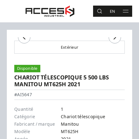
Aller au contenu principal
Accès Industriel
EN
RECHERCHE
MAIN 
Recherche
Précédent
Suivant
Extérieur
Disponible
CHARIOT TÉLESCOPIQUE 5 500 LBS
MANITOU MT625H 2021
Manitou - MT625H
#AI5647
Quantité
1
Catégorie
Chariot télescopique
Fabricant / marque
Manitou
Modèle
MT625H