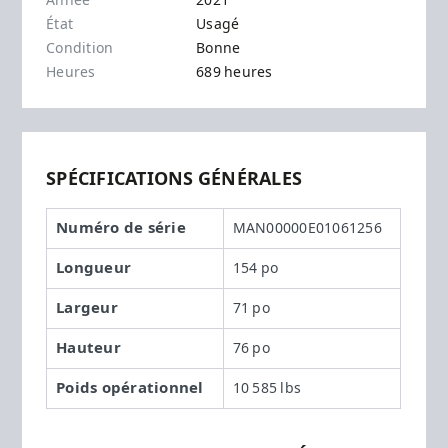
Année
2021
État
Usagé
Condition
Bonne
Heures
689 heures
SPÉCIFICATIONS GÉNÉRALES
Numéro de série
MAN00000E01061256
Longueur
154 po
Largeur
71 po
Hauteur
76 po
Poids opérationnel
10 585 lbs