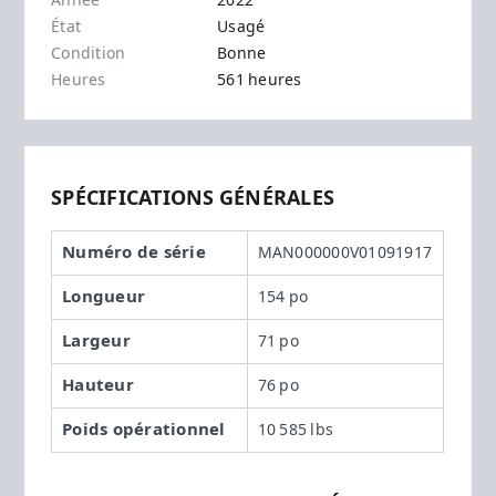
Année
2022
État
Usagé
Condition
Bonne
Heures
561 heures
SPÉCIFICATIONS GÉNÉRALES
Numéro de série
MAN000000V01091917
Longueur
154 po
Largeur
71 po
Hauteur
76 po
Poids opérationnel
10 585 lbs