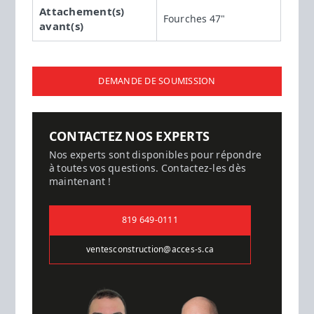
Attachement(s)
Fourches 47"
avant(s)
DEMANDE DE SOUMISSION
CONTACTEZ NOS EXPERTS
Nos experts sont disponibles pour répondre
à toutes vos questions. Contactez-les dès
maintenant !
819 649-0111
ventesconstruction@acces-s.ca