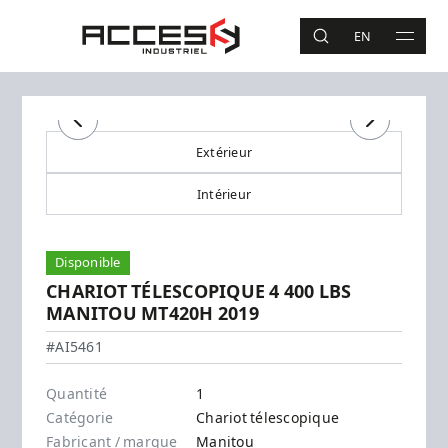
Aller au contenu principal
Accès Industriel
EN
RECHERCHE
MAIN 
Recherche
Précédent
Précédent
Suivant
Suivant
Extérieur
Intérieur
Disponible
CHARIOT TÉLESCOPIQUE 4 400 LBS
MANITOU MT420H 2019
Manitou - MT420H
#AI5461
Quantité
1
Catégorie
Chariot télescopique
Fabricant / marque
Manitou