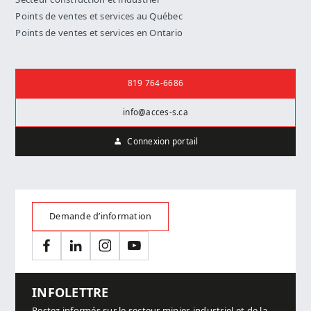
Points de ventes et services au Québec
Points de ventes et services en Ontario
Nous joindre
819 764-6686
info@acces-s.ca
Connexion portail
Demande d’information
Facebook
LinkedIn
Instagram
YouTube
INFOLETTRE
Restez informés sur le secteur minier, industriel et de la