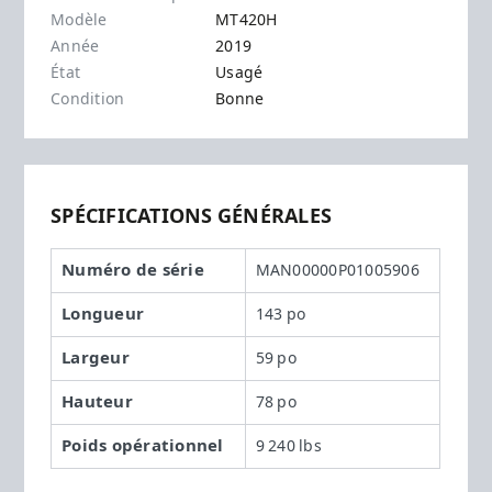
Modèle
MT420H
Année
2019
État
Usagé
Condition
Bonne
SPÉCIFICATIONS GÉNÉRALES
Numéro de série
MAN00000P01005906
Longueur
143 po
Largeur
59 po
Hauteur
78 po
Poids opérationnel
9 240 lbs