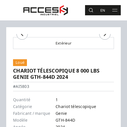
Aller au contenu principal
Accès Industriel
EN
RECHERCHE
MAIN 
Recherche
Précédent
Suivant
Extérieur
Loué
CHARIOT TÉLESCOPIQUE 8 000 LBS
GENIE GTH-844D 2024
Genie - GTH-844D
#AI5803
Quantité
1
Catégorie
Chariot télescopique
Fabricant / marque
Genie
Modèle
GTH-844D