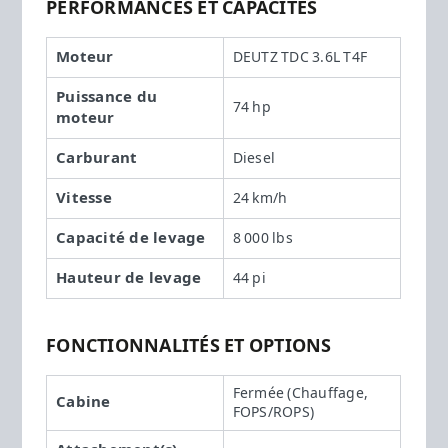
PERFORMANCES ET CAPACITÉS
Moteur
DEUTZ TDC 3.6L T4F
Puissance du
74 hp
moteur
Carburant
Diesel
Vitesse
24 km/h
Capacité de levage
8 000 lbs
Hauteur de levage
44 pi
FONCTIONNALITÉS ET OPTIONS
Fermée (Chauffage,
Cabine
FOPS/ROPS)