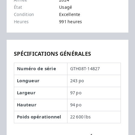
Année
2024
État
Usagé
Condition
Excellente
Heures
991 heures
SPÉCIFICATIONS GÉNÉRALES
Numéro de série
GTH08T-14827
Longueur
243 po
Largeur
97 po
Hauteur
94 po
Poids opérationnel
22 600 lbs