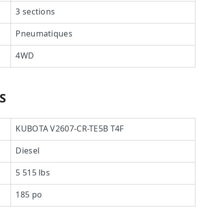
3 sections
Pneumatiques
4WD
S
KUBOTA V2607-CR-TE5B T4F
Diesel
5 515 lbs
185 po