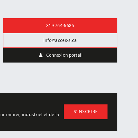
Nous joindre
819 764-6686
info@acces-s.ca
Connexion portail
S’INSCRIRE
ur minier, industriel et de la