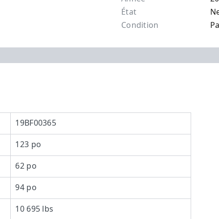
État
N
Condition
Pa
19BF00365
123 po
62 po
94 po
10 695 lbs