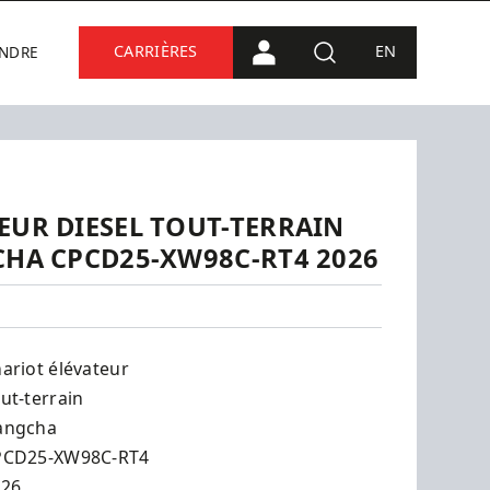
CARRIÈRES
EN
INDRE
CONNEXION PORTAIL
RECHERCHE
EUR DIESEL TOUT-TERRAIN
CHA CPCD25-XW98C-RT4 2026
C-RT4
ariot élévateur
ut-terrain
angcha
PCD25-XW98C-RT4
026