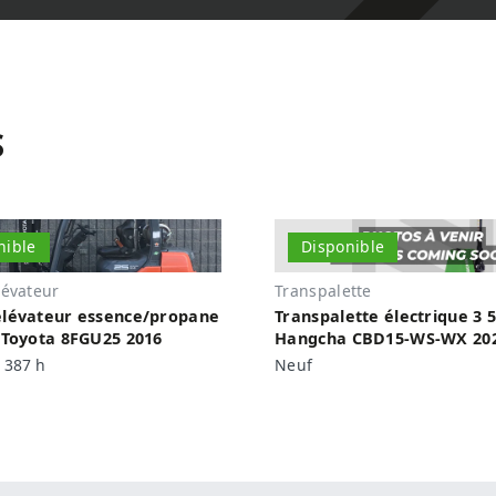
S
nible
Disponible
lévateur
Transpalette
élévateur essence/propane
Transpalette électrique 3 5
s Toyota 8FGU25 2016
Hangcha CBD15-WS-WX 20
 387 h
Neuf