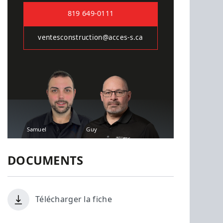
819 649-0111
ventesconstruction@acces-s.ca
Samuel
Guy
DOCUMENTS
Télécharger la fiche