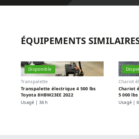
ÉQUIPEMENTS SIMILAIRE
Disponible
Dispo
Transpalette
Chariot é
Transpalette électrique 4 500 lbs
Chariot 
Toyota 8HBW23EE 2022
5 000 lb
Usagé | 36 h
Usagé | 6