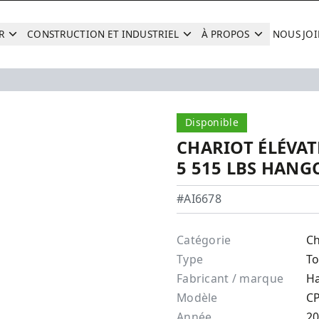
R
CONSTRUCTION ET INDUSTRIEL
À PROPOS
NOUS JO
Recherche
Disponible
CHARIOT ÉLÉVAT
5 515 LBS HANG
Hangcha - CPCD25-XW98
#AI6678
Catégorie
Ch
Type
To
Fabricant / marque
H
Modèle
C
Année
2