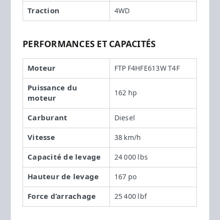
Traction
4WD
PERFORMANCES ET CAPACITÉS
Moteur
FTP F4HFE613W T4F
Puissance du
162 hp
moteur
Carburant
Diesel
Vitesse
38 km/h
Capacité de levage
24 000 lbs
Hauteur de levage
167 po
Force d’arrachage
25 400 lbf