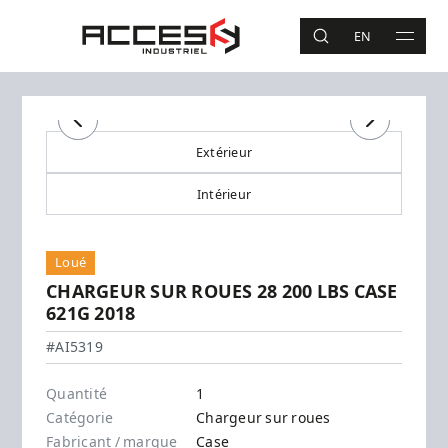
Aller au contenu principal
Accès Industriel
EN
RECHERCHE
MAIN 
Recherche
Précédent
Précédent
Suivant
Suivant
Extérieur
Intérieur
Loué
CHARGEUR SUR ROUES 28 200 LBS CASE
621G 2018
Case - 621G
#AI5319
Quantité
1
Catégorie
Chargeur sur roues
Fabricant / marque
Case