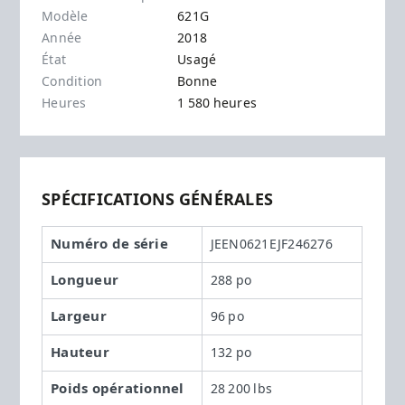
Modèle
621G
Année
2018
État
Usagé
Condition
Bonne
Heures
1 580 heures
SPÉCIFICATIONS GÉNÉRALES
Numéro de série
JEEN0621EJF246276
Longueur
288 po
Largeur
96 po
Hauteur
132 po
Poids opérationnel
28 200 lbs