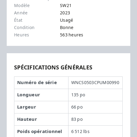
Modèle
SW21
Année
2023
État
Usagé
Condition
Bonne
Heures
563 heures
SPÉCIFICATIONS GÉNÉRALES
Numéro de série
WNCS0503CPUM00990
Longueur
135 po
Largeur
66 po
Hauteur
83 po
Poids opérationnel
6 512 lbs