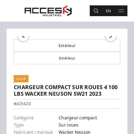
Aller au contenu principal
Accès Industriel
EN
RECHERCHE
MAIN 
Recherche
Précédent
Précédent
Suivant
Suivant
Extérieur
Intérieur
Loué
CHARGEUR COMPACT SUR ROUES 4 100
LBS WACKER NEUSON SW21 2023
Wacker Neuson - SW21
#AI5420
Catégorie
Chargeur compact
Type
Sur roues
Fabricant / marque
Wacker Neuson