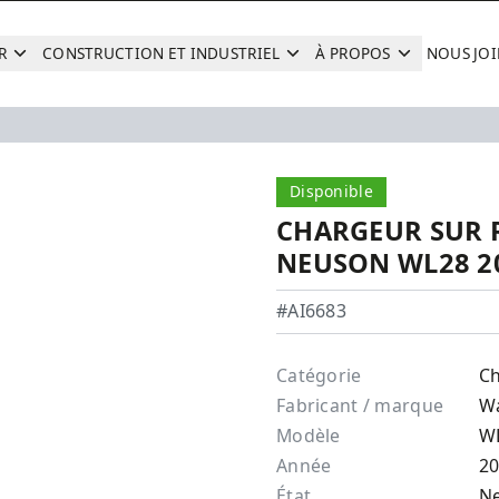
R
CONSTRUCTION ET INDUSTRIEL
À PROPOS
NOUS JO
Recherche
Disponible
CHARGEUR SUR R
NEUSON WL28 2
Wacker Neuson - WL28
#AI6683
Catégorie
Ch
Fabricant / marque
W
Modèle
W
Année
2
État
N