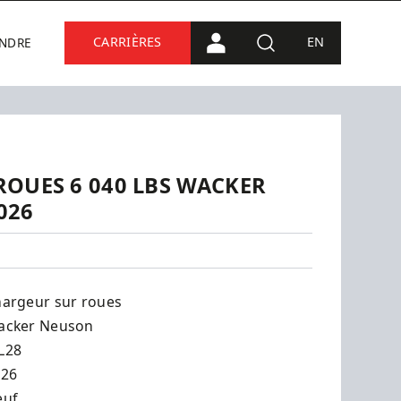
CARRIÈRES
EN
INDRE
CONNEXION PORTAIL
RECHERCHE
OUES 6 040 LBS WACKER
026
argeur sur roues
acker Neuson
L28
026
euf