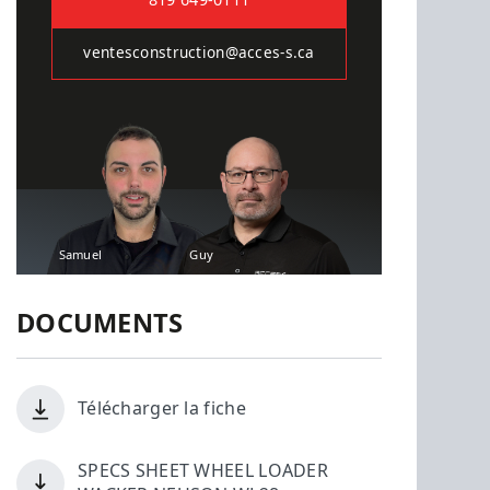
819 649-0111
ventesconstruction@acces-s.ca
Samuel
Guy
DOCUMENTS
Télécharger la fiche
SPECS SHEET WHEEL LOADER