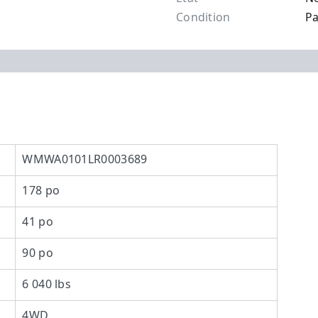
Condition
Pa
WMWA0101LR0003689
178 po
41 po
90 po
6 040 lbs
4WD