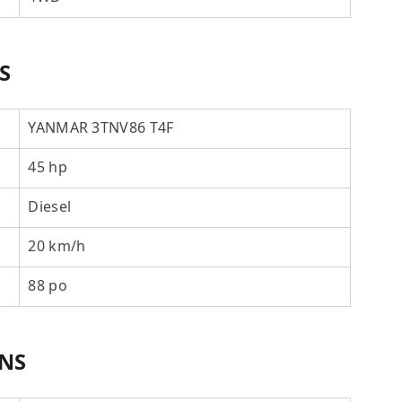
S
YANMAR 3TNV86 T4F
45 hp
Diesel
20 km/h
88 po
ONS