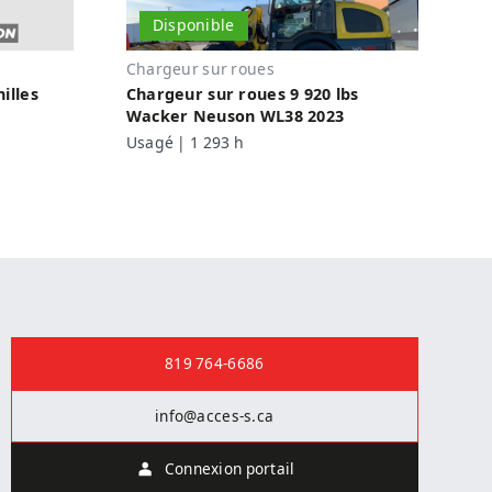
Disponible
Chargeur sur roues
illes
Chargeur sur roues 9 920 lbs
Wacker Neuson WL38 2023
Usagé | 1 293 h
Nous joindre
819 764-6686
info@acces-s.ca
Connexion portail